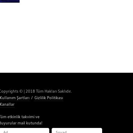
Copyrights © | 2018 Tüm Hakları Saklıdır.
Kullanım Şartları
/
Gizlilik Politikası
Kanallar
Tüm etkinlik takvimi ve
duyurular mail kutunda!
AD
SOYAD