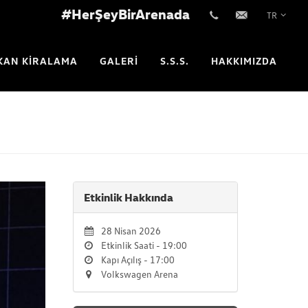
#HerŞeyBirArenada
TR
+902123542233
info@vwarena.com
KAN KİRALAMA
GALERİ
S.S.S.
HAKKIMIZDA
Etkinlik Hakkında
28 Nisan 2026
Etkinlik Saati - 19:00
Kapı Açılış - 17:00
Volkswagen Arena