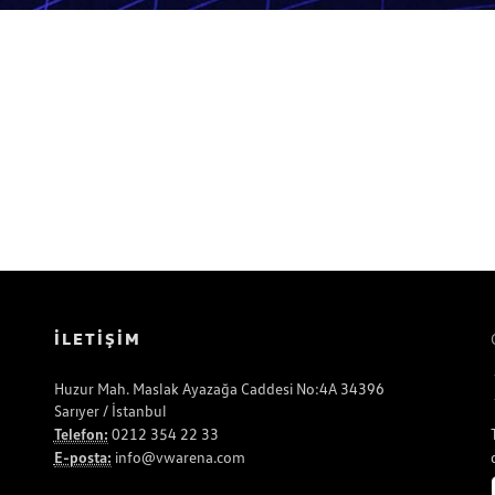
İLETİŞİM
Huzur Mah. Maslak Ayazağa Caddesi No:4A 34396
Sarıyer / İstanbul
Telefon:
0212 354 22 33
E-posta:
info@vwarena.com