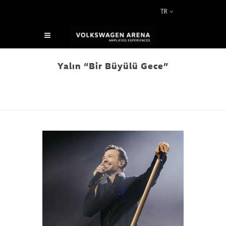
TR
Yalın “Bir Büyülü Gece”