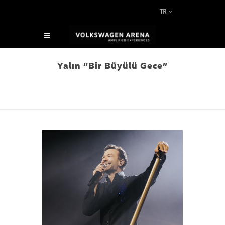
TR
Yalın “Bir Büyülü Gece”