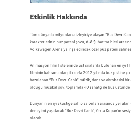
Etkinlik Hakkında
Tüm dünyada milyonlarca izleyiciye ulaşan “Buz Devri Canlı
karakterlerinin buz pateni şovu, 6-8 Şubat tarihleri arası
Volkswagen Arena’ya inşa edilecek özel puz pateni sahnes
Animasyon film listelerinde üst sıralarda bulunan en iyi fi
filminin kahramanları, ilk defa 2012 yılında buz pistine çı
hazırlanan “Buz Devri Canlı” müzik, dans ve akrobasiyi bir a
olduğu müzikal şov, toplamda 40 sanatçı ile buz üstünde et
Dünyanın en iyi akustiğe sahip salonları arasında yer alan 
deneyimi yaşatacak “Buz Devri Canlı”, Yekta Kopan’ın sesiyl
olacak.