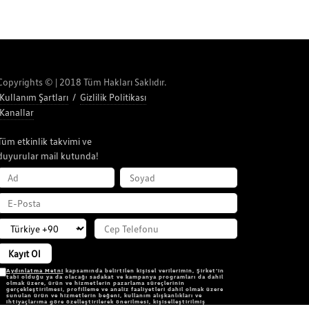
Copyrights © | 2018 Tüm Hakları Saklıdır.
Kullanım Şartları
/
Gizlilik Politikası
Kanallar
Tüm etkinlik takvimi ve
duyurular mail kutunda!
AD
SOYAD
E-POSTA
Kayıt Ol
Aydınlatma Metni
kapsamında belirtilen kişisel verilerimin, Şirket’in
tabi olduğu ya da olacağı sadakat ve kampanya programları da dahil
olmak üzere, ürün ve hizmetlerin pazarlama süreçlerinin
gerçekleştirilmesi, profilleme ve analiz faaliyetleri dahil olmak üzere
sunulan ürün ve hizmetlerin beğeni, kullanım alışkanlıkları ve
ihtiyaçlarıma göre özelleştirilerek önerilmesi, kişiselleştirilmiş
reklamcılık faaliyeti amacıyla pazarlama verilerimin işlenmesini ve