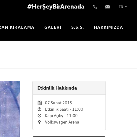
#HerŞeyBirArenada
TR
+902123542233
info@vwarena.com
KAN KİRALAMA
GALERİ
S.S.S.
HAKKIMIZDA
Etkinlik Hakkında
07 Şubat 2015
Etkinlik Saati - 11:00
Kapı Açılış - 11:00
Volkswagen Arena