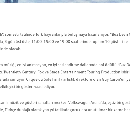
”, sömestr tatilinde Türk hayranlarıyla buluşmaya hazırlanıyor. “Buz Devri 
nda, 3 gün üst üste, 11:00, 15:00 ve 19:00 saatlerinde toplam 10 gösteri ile
inde olacak.
lm müziği, en iyi animasyon, en iyi seslendirme dallarında bol ödüllü “Buz D
ktı. Twentieth Century, Fox ve Stage Entertainment Touring Production işbirli
rada sunuyor. Cirque du Soleil’in ilk artistik direktörü olan Guy Caron’un yar
kileyici bir gösteri vaad ediyor.
canlı müzik ve gösteri sanatları merkezi Volkswagen Arena’da, eşsiz bir göst
e, Türkçe dublajlı olarak yarı yıl tatilinde çocuklara unutulmaz bir karne he