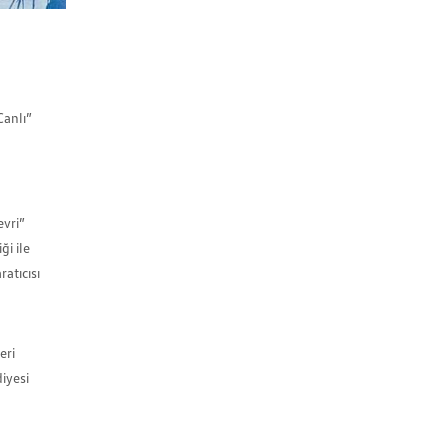
Canlı”
evri”
ği ile
atıcısı
eri
diyesi